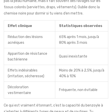
pas la peau humaine, mais il fait souvent des ravages sur les
tissus colorés (serviettes, draps, vêtements). Oublie donc la
chemise noire pour dormir si tu viens d’en mettre.
Effet clinique
Statistiques observées
Réduction des lésions
65% après 1 mois, jusqu’à
acnéiques
80% après 3 mois
Apparition de résistance
Quasi inexistante
bactérienne
Effets indésirables
Moins de 20% à 2,5%, jusqu’à
(irritation, sécheresse)
40% à 10%
Décoloration
Fréquente, non évitable
vestimentaire
Ce qui est vraiment étonnant, c’est la capacité du benzoyle à
s’adapter à différents types de peaux et de routines. Tu