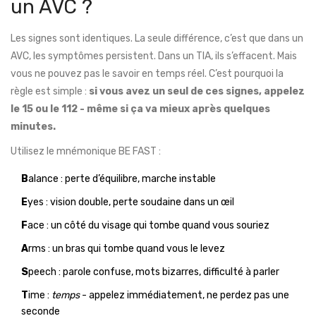
un AVC ?
Les signes sont identiques. La seule différence, c’est que dans un
AVC, les symptômes persistent. Dans un TIA, ils s’effacent. Mais
vous ne pouvez pas le savoir en temps réel. C’est pourquoi la
règle est simple :
si vous avez un seul de ces signes, appelez
le 15 ou le 112 - même si ça va mieux après quelques
minutes.
Utilisez le mnémonique BE FAST :
B
alance : perte d’équilibre, marche instable
E
yes : vision double, perte soudaine dans un œil
F
ace : un côté du visage qui tombe quand vous souriez
A
rms : un bras qui tombe quand vous le levez
S
peech : parole confuse, mots bizarres, difficulté à parler
T
ime :
temps
- appelez immédiatement, ne perdez pas une
seconde