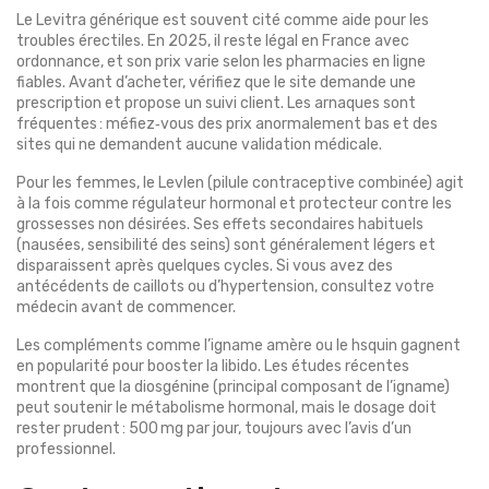
Le Levitra générique est souvent cité comme aide pour les
troubles érectiles. En 2025, il reste légal en France avec
ordonnance, et son prix varie selon les pharmacies en ligne
fiables. Avant d’acheter, vérifiez que le site demande une
prescription et propose un suivi client. Les arnaques sont
fréquentes : méfiez‑vous des prix anormalement bas et des
sites qui ne demandent aucune validation médicale.
Pour les femmes, le Levlen (pilule contraceptive combinée) agit
à la fois comme régulateur hormonal et protecteur contre les
grossesses non désirées. Ses effets secondaires habituels
(nausées, sensibilité des seins) sont généralement légers et
disparaissent après quelques cycles. Si vous avez des
antécédents de caillots ou d’hypertension, consultez votre
médecin avant de commencer.
Les compléments comme l’igname amère ou le hsquin gagnent
en popularité pour booster la libido. Les études récentes
montrent que la diosgénine (principal composant de l’igname)
peut soutenir le métabolisme hormonal, mais le dosage doit
rester prudent : 500 mg par jour, toujours avec l’avis d’un
professionnel.