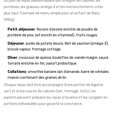
Un plan de repas hebdomadaire doit intégrer les calories, les
protéines, les graisses oméga‑3 et les micronutriments cités
plus haut. Exemple de menu simple pour un enfant de 8ans
(45kg) :
Petit‑déjeuner
: flocons d’avoine enrichis de poudre de
protéine de pois, lait enrichi en vitamineD, fruits rouges.
Déjeuner
: purée de patate douce, filet de saumon (oméga‑3),
brocoli vapeur, fromage cottage.
Dîner
: couscous de quinoa, boulettes de viande maigre, sauce
tomate enrichie en fer, yaourt probiotique.
Collations
: smoothie banane‑lait d’amande, barre de céréales
maison contenant des graines de lin.
Chaque repas doit être accompagné d’une portion de légume
vert et d’une source de calcium (lait, fromage, tofu). Les
parents peuvent préparer les repas à l’avance et les congeler en
portions individuelles pour garantir la constance.