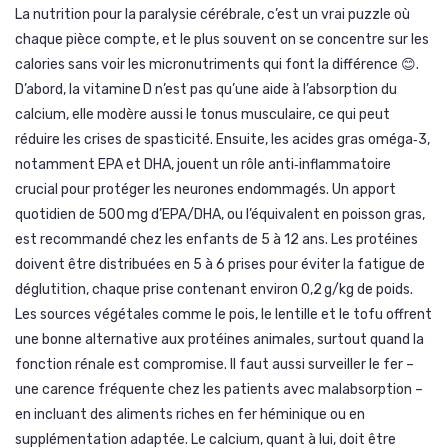
La nutrition pour la paralysie cérébrale, c’est un vrai puzzle où
chaque pièce compte, et le plus souvent on se concentre sur les
calories sans voir les micronutriments qui font la différence 😊.
D’abord, la vitamine D n’est pas qu’une aide à l’absorption du
calcium, elle modère aussi le tonus musculaire, ce qui peut
réduire les crises de spasticité. Ensuite, les acides gras oméga‑3,
notamment EPA et DHA, jouent un rôle anti‑inflammatoire
crucial pour protéger les neurones endommagés. Un apport
quotidien de 500 mg d’EPA/DHA, ou l’équivalent en poisson gras,
est recommandé chez les enfants de 5 à 12 ans. Les protéines
doivent être distribuées en 5 à 6 prises pour éviter la fatigue de
déglutition, chaque prise contenant environ 0,2 g/kg de poids.
Les sources végétales comme le pois, le lentille et le tofu offrent
une bonne alternative aux protéines animales, surtout quand la
fonction rénale est compromise. Il faut aussi surveiller le fer –
une carence fréquente chez les patients avec malabsorption –
en incluant des aliments riches en fer héminique ou en
supplémentation adaptée. Le calcium, quant à lui, doit être