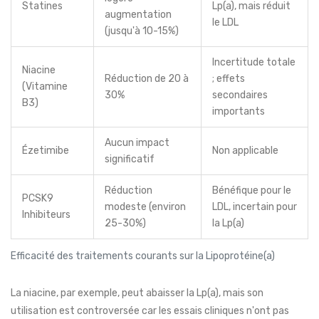
Statines
Lp(a), mais réduit
augmentation
le LDL
(jusqu'à 10-15%)
Incertitude totale
Niacine
Réduction de 20 à
; effets
(Vitamine
30%
secondaires
B3)
importants
Aucun impact
Ézetimibe
Non applicable
significatif
Réduction
Bénéfique pour le
PCSK9
modeste (environ
LDL, incertain pour
Inhibiteurs
25-30%)
la Lp(a)
Efficacité des traitements courants sur la Lipoprotéine(a)
La niacine, par exemple, peut abaisser la Lp(a), mais son
utilisation est controversée car les essais cliniques n'ont pas