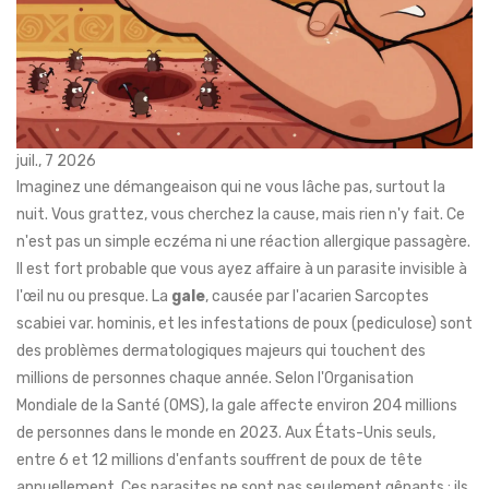
juil., 7 2026
Imaginez une démangeaison qui ne vous lâche pas, surtout la
nuit. Vous grattez, vous cherchez la cause, mais rien n'y fait. Ce
n'est pas un simple eczéma ni une réaction allergique passagère.
Il est fort probable que vous ayez affaire à un parasite invisible à
l'œil nu ou presque. La
gale
, causée par l'acarien
Sarcoptes
scabiei var. hominis
, et les infestations de
poux (pediculose)
sont
des problèmes dermatologiques majeurs qui touchent des
millions de personnes chaque année. Selon l'Organisation
Mondiale de la Santé (OMS), la gale affecte environ 204 millions
de personnes dans le monde en 2023. Aux États-Unis seuls,
entre 6 et 12 millions d'enfants souffrent de poux de tête
annuellement. Ces parasites ne sont pas seulement gênants ; ils