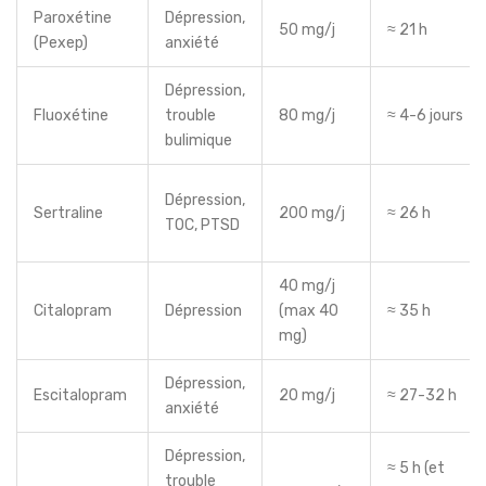
Paroxétine
Dépression,
50 mg/j
≈ 21 h
(Pexep)
anxiété
Dépression,
Fluoxétine
trouble
80 mg/j
≈ 4-6 jours
bulimique
Dépression,
Sertraline
200 mg/j
≈ 26 h
TOC, PTSD
40 mg/j
Citalopram
Dépression
(max 40
≈ 35 h
mg)
Dépression,
Escitalopram
20 mg/j
≈ 27-32 h
anxiété
Dépression,
≈ 5 h (et
trouble