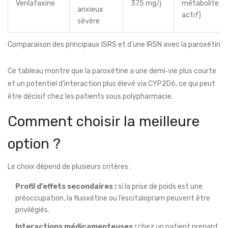
Venlafaxine
375 mg/j
métabolite
anxieux
actif)
sévère
Comparaison des principaux ISRS et d’une IRSN avec la paroxétine
Ce tableau montre que la paroxétine a une demi‑vie plus courte
et un potentiel d’interaction plus élevé via CYP2D6, ce qui peut
être décisif chez les patients sous polypharmacie.
Comment choisir la meilleure
option ?
Le choix dépend de plusieurs critères :
Profil d’effets secondaires :
si la prise de poids est une
préoccupation, la fluoxétine ou l’escitalopram peuvent être
privilégiés.
Interactions médicamenteuses :
chez un patient prenant