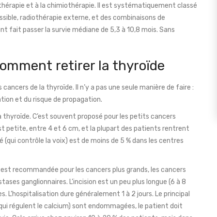
iothérapie et à la chimiothérapie. Il est systématiquement classé
possible, radiothérapie externe, et des combinaisons de
t fait passer la survie médiane de 5,3 à 10,8 mois. Sans
omment retirer la thyroïde
 cancers de la thyroïde. Il n’y a pas une seule manière de faire :
ation et du risque de propagation.
a thyroïde. C’est souvent proposé pour les petits cancers
est petite, entre 4 et 6 cm, et la plupart des patients rentrent
é (qui contrôle la voix) est de moins de 5 % dans les centres
e est recommandée pour les cancers plus grands, les cancers
astases ganglionnaires. L’incision est un peu plus longue (6 à 8
es. L’hospitalisation dure généralement 1 à 2 jours. Le principal
 (qui régulent le calcium) sont endommagées, le patient doit