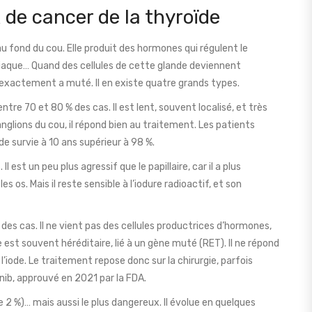
 de cancer de la thyroïde
au fond du cou. Elle produit des hormones qui régulent le
iaque… Quand des cellules de cette glande deviennent
 exactement a muté. Il en existe quatre grands types.
entre 70 et 80 % des cas. Il est lent, souvent localisé, et très
anglions du cou, il répond bien au traitement. Les patients
e survie à 10 ans supérieur à 98 %.
l est un peu plus agressif que le papillaire, car il a plus
 os. Mais il reste sensible à l’iodure radioactif, et son
 des cas. Il ne vient pas des cellules productrices d’hormones,
e est souvent héréditaire, lié à un gène muté (RET). Il ne répond
 l’iode. Le traitement repose donc sur la chirurgie, parfois
ib, approuvé en 2021 par la FDA.
e 2 %)… mais aussi le plus dangereux. Il évolue en quelques