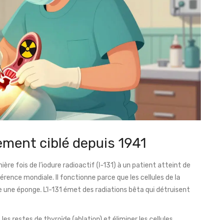
tement ciblé depuis 1941
ière fois de l’iodure radioactif (I-131) à un patient atteint de
rence mondiale. Il fonctionne parce que les cellules de la
ne éponge. L’I-131 émet des radiations bêta qui détruisent
e les restes de thyroïde (ablation) et éliminer les cellules