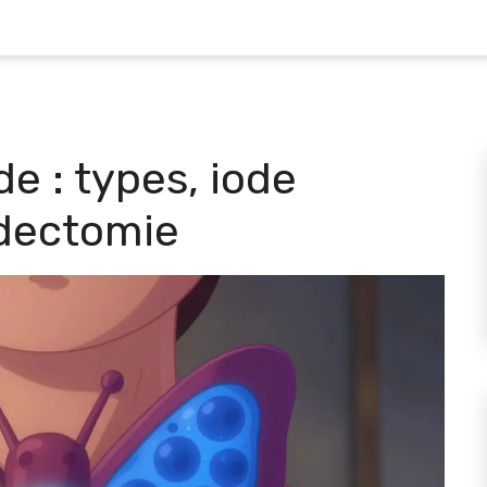
de : types, iode
ïdectomie