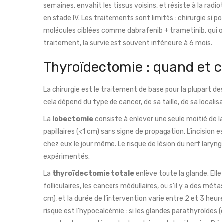
semaines, envahit les tissus voisins, et résiste à la rad
en stade IV. Les traitements sont limités : chirurgie si 
molécules ciblées comme dabrafenib + trametinib, qui on
traitement, la survie est souvent inférieure à 6 mois.
Thyroïdectomie : quand et c
La chirurgie est le traitement de base pour la plupart des
cela dépend du type de cancer, de sa taille, de sa localis
La
lobectomie
consiste à enlever une seule moitié de l
papillaires (<1 cm) sans signe de propagation. L’incision 
chez eux le jour même. Le risque de lésion du nerf laryng
expérimentés.
La
thyroïdectomie totale
enlève toute la glande. Ell
folliculaires, les cancers médullaires, ou s’il y a des mét
cm), et la durée de l’intervention varie entre 2 et 3 heur
risque est l’hypocalcémie : si les glandes parathyroïdes