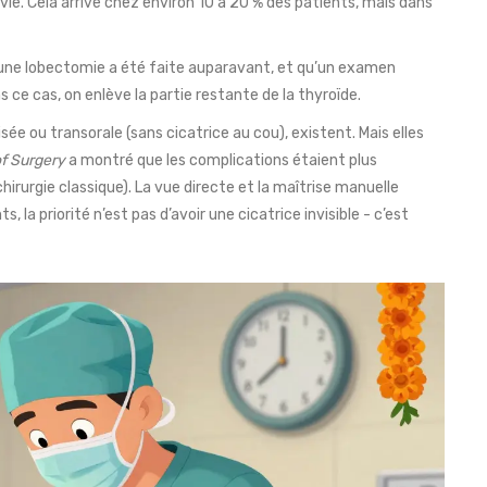
ie. Cela arrive chez environ 10 à 20 % des patients, mais dans
une lobectomie a été faite auparavant, et qu’un examen
 ce cas, on enlève la partie restante de la thyroïde.
ée ou transorale (sans cicatrice au cou), existent. Mais elles
of Surgery
a montré que les complications étaient plus
hirurgie classique). La vue directe et la maîtrise manuelle
, la priorité n’est pas d’avoir une cicatrice invisible - c’est