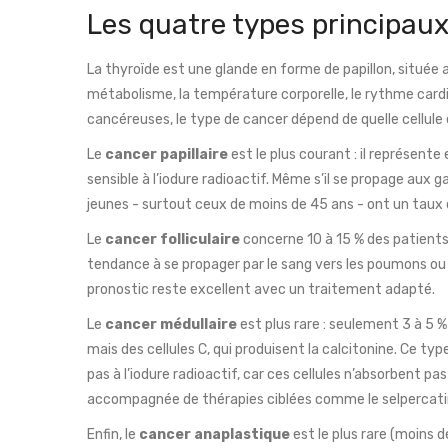
Les quatre types principaux
La thyroïde est une glande en forme de papillon, située 
métabolisme, la température corporelle, le rythme card
cancéreuses, le type de cancer dépend de quelle cellule
Le
cancer papillaire
est le plus courant : il représente 
sensible à l’iodure radioactif. Même s’il se propage aux g
jeunes - surtout ceux de moins de 45 ans - ont un taux d
Le
cancer folliculaire
concerne 10 à 15 % des patients. I
tendance à se propager par le sang vers les poumons ou les
pronostic reste excellent avec un traitement adapté.
Le
cancer médullaire
est plus rare : seulement 3 à 5 %
mais des cellules C, qui produisent la calcitonine. Ce typ
pas à l’iodure radioactif, car ces cellules n’absorbent pas
accompagnée de thérapies ciblées comme le selpercatin
Enfin, le
cancer anaplastique
est le plus rare (moins d