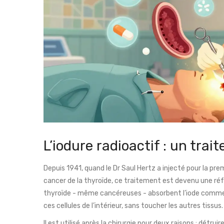
L’iodure radioactif : un trai
Depuis 1941, quand le Dr Saul Hertz a injecté pour la prem
cancer de la thyroïde, ce traitement est devenu une réfé
thyroïde - même cancéreuses - absorbent l’iode comme u
ces cellules de l’intérieur, sans toucher les autres tissus.
Il est utilisé après la chirurgie pour deux raisons : détruir