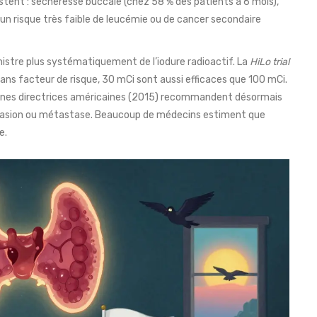
istent : sécheresse buccale (chez 58 % des patients à 6 mois),
et un risque très faible de leucémie ou de cancer secondaire
stre plus systématiquement de l’iodure radioactif. La
HiLo trial
sans facteur de risque, 30 mCi sont aussi efficaces que 100 mCi.
 lignes directrices américaines (2015) recommandent désormais
 invasion ou métastase. Beaucoup de médecins estiment que
e.