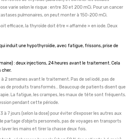
ose varie selon le risque : entre 30 et 200 mCi. Pour un cancer
 métastases pulmonaires, on peut monter à 150-200 mCi.
soit efficace, la thyroïde doit être « affamée » en iode. Deux
ui induit une hypothyroïdie, avec fatigue, frissons, prise de
aine) : deux injections, 24 heures avant le traitement. Cela
 cher.
 à 2 semaines avant le traitement. Pas de sel iodé, pas de
c, pas de produits transformés… Beaucoup de patients disent que
hérapie. La fatigue, les crampes, les maux de tête sont fréquents.
ression pendant cette période.
3 à 7 jours (selon la dose) pour éviter d’exposer les autres aux
 de partage d’objets personnels, pas de voyages en transports
laver les mains et tirer la chasse deux fois.