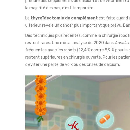
prendre des suppléments de calcium et de vitamine D à v
la majorité des cas, c’est temporaire.
La
thyroïdectomie de complément
est faite quand 
ultérieur révèle un cancer plus important que prévu. Dans
Des techniques plus récentes, comme la chirurgie robotis
restent rares. Une méta-analyse de 2020 dans
Annals 
fréquentes avec les robots (12,4 % contre 8,9 % pour la c
restent supérieures en chirurgie ouverte. Pour les patients
d’éviter une perte de voix ou des crises de calcium.